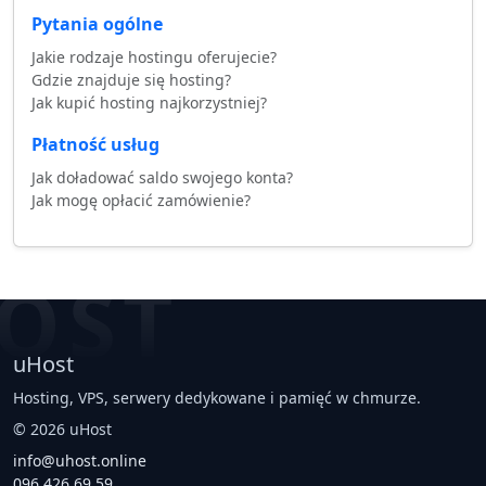
Pytania ogólne
Jakie rodzaje hostingu oferujecie?
Gdzie znajduje się hosting?
Jak kupić hosting najkorzystniej?
Płatność usług
Jak doładować saldo swojego konta?
Jak mogę opłacić zamówienie?
OST
uHost
Hosting, VPS, serwery dedykowane i pamięć w chmurze.
©
2026
uHost
info@uhost.online
096 426 69 59