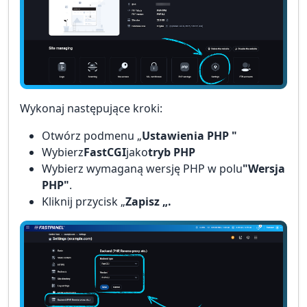
Wykonaj następujące kroki:
Otwórz podmenu „
Ustawienia PHP "
Wybierz
FastCGI
jako
tryb PHP
Wybierz wymaganą wersję PHP w polu
"Wersja
PHP"
.
Kliknij przycisk „
Zapisz „.