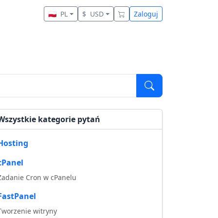
🇵🇱
PL
$
USD
Zaloguj
Wszystkie kategorie pytań
Hosting
cPanel
Zadanie Cron w cPanelu
FastPanel
Tworzenie witryny