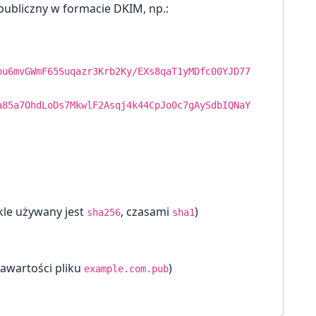
ubliczny w formacie DKIM, np.:
bu6mvGWmF65Suqazr3Krb2Ky/EXs8qaT1yMDfc00YJD77
a85a7OhdLoDs7MkwlF2Asqj4k44CpJo0c7gAySdbIQNaY
kle używany jest
, czasami
)
sha256
sha1
awartości pliku
)
example.com.pub