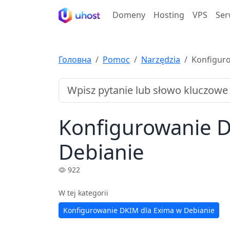
Domeny
Hosting
VPS
Ser
Головна
Pomoc
Narzędzia
Konfiguro
Konfigurowanie D
Debianie
922
W tej kategorii
Konfigurowanie DKIM dla Exima w Debianie