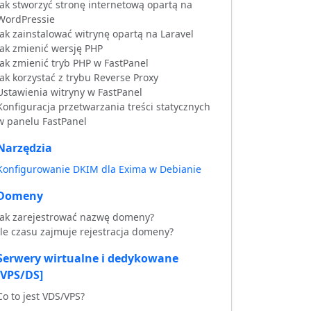
Jak stworzyć stronę internetową opartą na
WordPressie
Jak zainstalować witrynę opartą na Laravel
Jak zmienić wersję PHP
Jak zmienić tryb PHP w FastPanel
Jak korzystać z trybu Reverse Proxy
Ustawienia witryny w FastPanel
Konfiguracja przetwarzania treści statycznych
w panelu FastPanel
Narzędzia
Konfigurowanie DKIM dla Exima w Debianie
Domeny
Jak zarejestrować nazwę domeny?
Ile czasu zajmuje rejestracja domeny?
Serwery wirtualne i dedykowane
[VPS/DS]
Co to jest VDS/VPS?