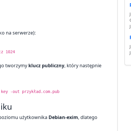
ko na serwerze):
cz 1024
ego tworzymy
klucz publiczny
, który następnie
key -out przykład.com.pub
liku
z poziomu użytkownika
Debian-exim
, dlatego