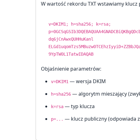
W wartość rekordu TXT wstawiamy klucz p
v=DKIM1; h=sha256; k=rsa;
p=0GCSqGSIb3DQEBAQUAA4GNADCBiQKBgQDc
dq6jCnAwxQUHHuKanl
ELGd1uqomTzs5MBuzw0TCEhzIyyiD+ZZBbJQ
9YpTW0L1TatwIDAQAB
Objaśnienie parametrów:
— wersja DKIM
v=DKIM1
— algorytm mieszający (zwy
h=sha256
— typ klucza
k=rsa
— klucz publiczny (odpowiada z
p=...