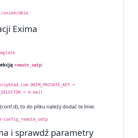
c/exim4/dkim
cji Exima
emplate
sekcją
:
remote_smtp
przykład.com DKIM_PRIVATE_KEY =
_SELECTOR = e-mail
(conf.d), to do pliku należy dodać te linie:
4-config_remote_smtp
a i sprawdź parametry