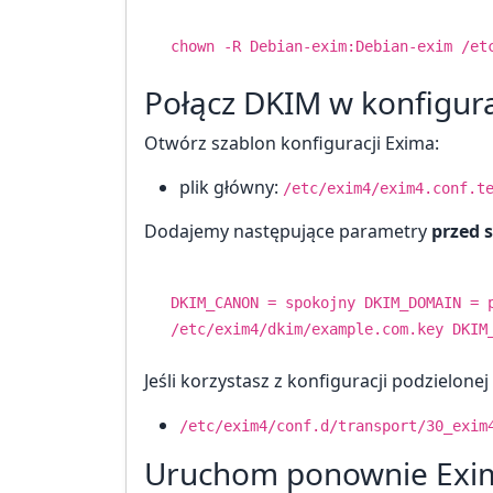
chown
-R Debian-exim:Debian-exim /et
Połącz DKIM w konfigura
Otwórz szablon konfiguracji Exima:
plik główny:
/etc/exim4/exim4.conf.t
Dodajemy następujące parametry
przed 
DKIM_CANON = spokojny DKIM_DOMAIN = 
/etc/exim4/dkim/example.com.key DKIM
Jeśli korzystasz z konfiguracji podzielonej 
/etc/exim4/conf.d/transport/30_exim
Uruchom ponownie Exim