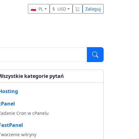
🇵🇱
PL
$
USD
Zaloguj
Wszystkie kategorie pytań
Hosting
cPanel
Zadanie Cron w cPanelu
FastPanel
Tworzenie witryny