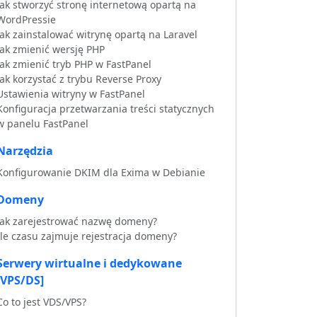
Jak stworzyć stronę internetową opartą na
WordPressie
Jak zainstalować witrynę opartą na Laravel
Jak zmienić wersję PHP
Jak zmienić tryb PHP w FastPanel
Jak korzystać z trybu Reverse Proxy
Ustawienia witryny w FastPanel
Konfiguracja przetwarzania treści statycznych
w panelu FastPanel
Narzędzia
Konfigurowanie DKIM dla Exima w Debianie
Domeny
Jak zarejestrować nazwę domeny?
Ile czasu zajmuje rejestracja domeny?
Serwery wirtualne i dedykowane
[VPS/DS]
Co to jest VDS/VPS?