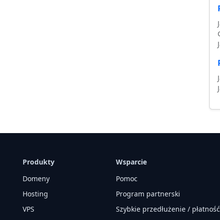
T
Produkty
Wsparcie
Domeny
Pomoc
Hosting
Program partnerski
VPS
Szybkie przedłużenie / płatność