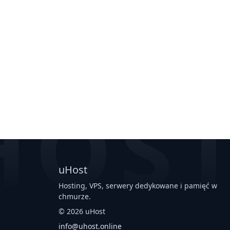
HOS
uHost
Hosting, VPS, serwery dedykowane i pamięć w
chmurze.
©
2026
uHost
info@uhost.online