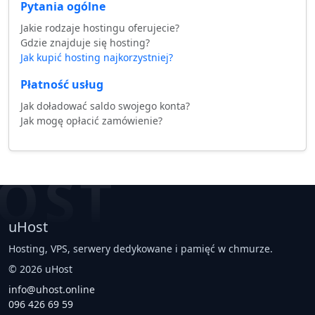
Pytania ogólne
Jakie rodzaje hostingu oferujecie?
Gdzie znajduje się hosting?
Jak kupić hosting najkorzystniej?
Płatność usług
Jak doładować saldo swojego konta?
Jak mogę opłacić zamówienie?
OST
uHost
Hosting, VPS, serwery dedykowane i pamięć w chmurze.
©
2026
uHost
info@uhost.online
096 426 69 59