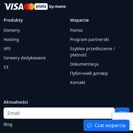
Produkty
Wsparcie
Domeny
Pomoc
Hosting
Program partnerski
VPS
Szybkie przedłużenie /
płatność
Serwery dedykowane
Dokumentacja
S3
Публічний договір
Kontakt
Aktualności
Email
OK
Blog
Czat wsparcia