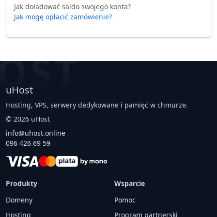
Jak doładować saldo swojego konta?
Jak mogę opłacić zamówienie?
OST
uHost
Hosting, VPS, serwery dedykowane i pamięć w chmurze.
©
2026
uHost
info@uhost.online
096 426 69 59
Produkty
Wsparcie
Domeny
Pomoc
Hosting
Program partnerski